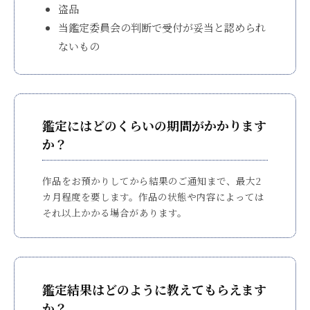
正
盗品
し
当鑑定委員会の判断で受付が妥当と認められ
く
ないもの
守
り
次
世
鑑定にはどのくらいの期間がかかります
代
か？
へ
と
継
作品をお預かりしてから結果のご通知まで、最大2
カ月程度を要します。作品の状態や内容によっては
承
それ以上かかる場合があります。
す
る
た
め
に
鑑定結果はどのように教えてもらえます
設
か？