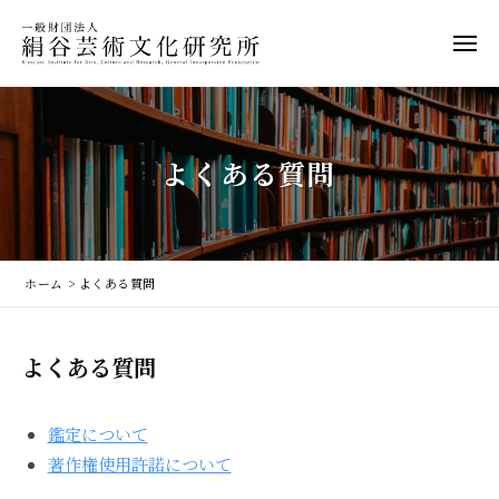
ー
般
コ
財
ン
メ
団
ニ
テ
一
ュ
一
法
ン
ー
般
般
人
ツ
財
絹
財
へ
よくある質問
谷
団
団
ス
芸
法
法
キ
術
人
人
文
ッ
絹
絹
化
プ
ホーム
>
よくある質問
谷
谷
研
文
究
芸
化
所
よ
よくある質問
術
芸
術
文
く
研
化
鑑定について
あ
究
研
著作権使用許諾について
所
る
究