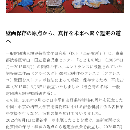
壁画保存の原点から、真作を未来へ繋ぐ鑑定の道
へ
一般財団法人絹谷芸術文化研究所（以下「当研究所」）は、東京
都渋谷区青山・国立総合児童センター「こどもの城」（1985年11
月―2015年3月）の閉館に伴い、エントランスに設置されていた
絹谷幸二作品《アラベスク》80号20連作のフレスコ（アフレス
コ）壁画をストラッポ技法によって移設・保存するため、平成27
年（2015年）3月3日に設立いたしました（設立時の名称：一般
財団法人絹谷壁画研究所）。
その後、2018年9月には日中平和友好条約締結40周年を記念した
中国・北京の清華大学芸術博物館における記念個展に係る各種業
務支援を行うなど、活動の幅を広げてまいりました。
2025年8月1日に絹谷幸二が永眠したことを受け、当研究所は文
化芸術の保存・継承の観点から鑑定委員会を設立し、2026年7月