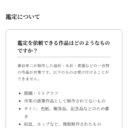
は
質
所
、
鑑定について
問
絹
谷
2026
幸
年
二
鑑定を依頼できる作品はどのようなもの
6
が
ですか？
月
描
2
く
日
絹谷幸二が制作した油彩・水彩・素描などの一点物
情
by
の作品が対象です。以下のものは受け付けることが
熱
knt-
できません。
的
admin
な
版画・リトグラフ
芸
作家の直筆作品として制作されてないもの
術
サイン、色紙、贈答品、記念品などのため書
世
き
界
絵皿、カップなど、複数制作されたもの
を