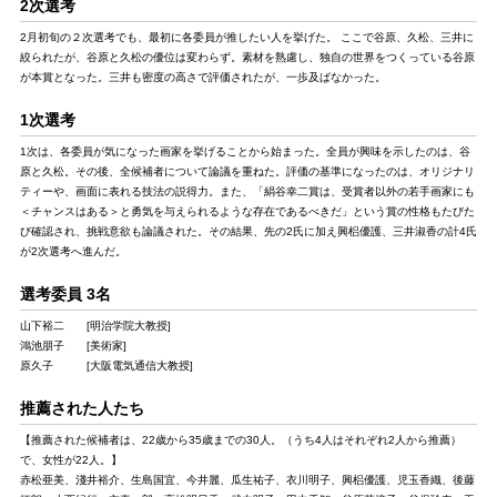
2次選考
2月初旬の２次選考でも、最初に各委員が推したい人を挙げた。 ここで谷原、久松、三井に
絞られたが、谷原と久松の優位は変わらず。素材を熟慮し、独自の世界をつくっている谷原
が本賞となった。三井も密度の高さで評価されたが、一歩及ばなかった。
1次選考
1次は、各委員が気になった画家を挙げることから始まった。全員が興味を示したのは、谷
原と久松。その後、全候補者について論議を重ねた。評価の基準になったのは、オリジナリ
ティーや、画面に表れる技法の説得力。また、「絹谷幸二賞は、受賞者以外の若手画家にも
＜チャンスはある＞と勇気を与えられるような存在であるべきだ」という賞の性格もたびた
び確認され、挑戦意欲も論議された。その結果、先の2氏に加え興梠優護、三井淑香の計4氏
が2次選考へ進んだ。
選考委員 3名
山下裕二 [明治学院大教授]
鴻池朋子 [美術家]
原久子 [大阪電気通信大教授]
推薦された人たち
【推薦された候補者は、22歳から35歳までの30人。（うち4人はそれぞれ2人から推薦）
で、女性が22人。】
赤松亜美、淺井裕介、生島国宜、今井麗、瓜生祐子、衣川明子、興梠優護、児玉香織、後藤