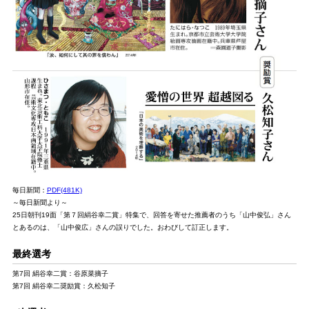
毎日新聞：
PDF(481K)
～毎日新聞より～
25日朝刊19面「第７回絹谷幸二賞」特集で、回答を寄せた推薦者のうち「山中俊弘」さん
とあるのは、「山中俊広」さんの誤りでした。おわびして訂正します。
最終選考
第7回 絹谷幸二賞：谷原菜摘子
第7回 絹谷幸二奨励賞：久松知子